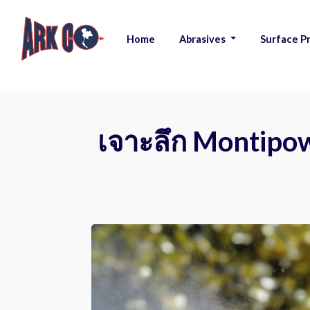
Home
Abrasives
Surface P
|
|
เจาะลึก Montipow