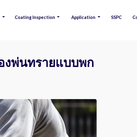
s
Coating Inspection
Application
SSPC
C
|
|
|
|
รื่องพ่นทรายแบบพก