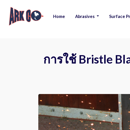
Home
Abrasives
Surface P
|
|
การใช้ Bristle Bla