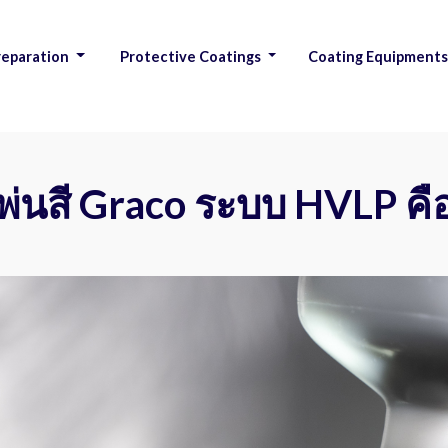
reparation
Protective Coatings
Coating Equipment
|
งพ่นสี Graco ระบบ HVLP ค