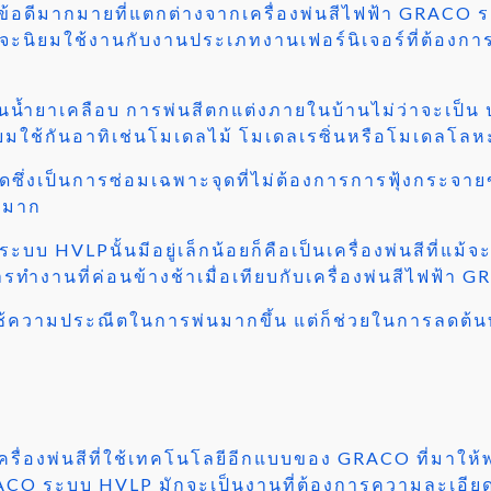
ีข้อดีมากมายที่แตกต่างจากเครื่องพ่นสีไฟฟ้า GRACO
กจะนิยมใช้งานกับงานประเภทงานเฟอร์นิเจอร์ที่ต้องก
น้ำยาเคลือบ การพ่นสีตกแต่งภายในบ้านไม่ว่าจะเป็น ป
นิยมใช้กันอาทิเช่นโมเดลไม้ โมเดลเรซิ่นหรือโมเดลโล
ุดซึ่งเป็นการซ่อมเฉพาะจุดที่ไม่ต้องการการฟุ้งกระจ
งมาก
บบ HVLPนั้นมีอยู่เล็กน้อยก็คือเป็นเครื่องพ่นสีที่แม้
รทำงานที่ค่อนข้างช้าเมื่อเทียบกับเครื่องพ่นสีไฟฟ้า
้ความประณีตในการพ่นมากขึ้น แต่ก็ช่วยในการลดต้นทุน
ครื่องพ่นสีที่ใช้เทคโนโลยีอีกแบบของ GRACO ที่มาให
สี GRACO ระบบ HVLP มักจะเป็นงานที่ต้องการความละเ