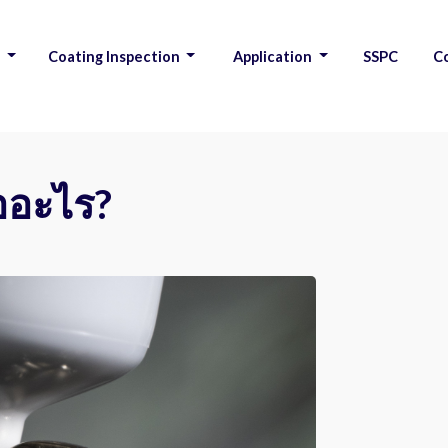
s
Coating Inspection
Application
SSPC
C
|
|
|
|
ืออะไร?