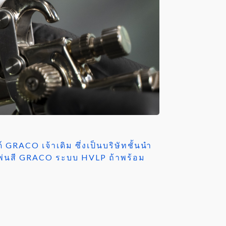
GRACO เจ้าเดิม ซึ่งเป็นบริษัทชั้นนำ
งพ่นสี GRACO ระบบ HVLP ถ้าพร้อม