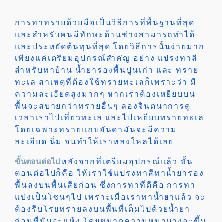
การทาทรายด้วยมือเป็นวิธีการที่พื้นฐานที่สุด
และสำหรับคนมีทักษะด้านช่างสามารถทำได้
และประหยัดต้นทุนที่สุด โดยวิธีการนั้นง่ายมาก
เพียงแค่เตรียมอุปกรณ์สำคัญ อย่าง แปรงทาสี
สำหรับทาบ้าน น้ำยารองพื้นปูนเก่า และ ทราย
ทะเล สาเหตุที่ต้องใช้ทรายทะเลก็เพราะว่า มี
ความละเอียดสูงมากๆ หากเราต้องเหยียบบน
พื้นจะสบายกว่าทรายอื่นๆ ลองจินตนาการดู
เวลาเราไปเที่ยวทะเล และไปเหยียบทรายทะเล
โดยเฉพาะทรายแถบอันดามันจะมีความ
ละเอียด นิ่ม จนทำให้เราหลงใหลได้เลย
ขั้นตอนต่อไป
หลังจากที่เตรียมอุปกรณ์แล้ว ขั้น
ตอนต่อไปก็คือ ให้เราใช้แปรงทาสีทาน้ำยารอง
พื้นลงบนพื้นเสียก่อน ซึ่งการทาที่ดีคือ การทา
แบ่งเป็นโซนๆไป เพราะเมื่อเราทาน้ำยาแล้ว จะ
ต้องรีบโรยทรายลงบนพื้นที่เต็มไปด้วยน้ำยา
ก่อนที่มันจะแห้ง โดยขนาดความหนาบางจะขึ้น