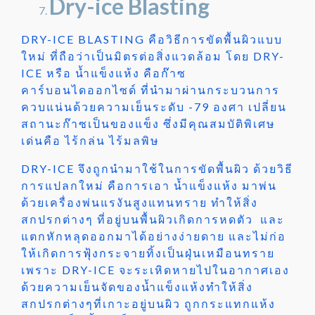
Dry-ice Blasting
DRY-ICE BLASTING คือวิธีการขัดพื้นผิวแบบ
ใหม่ ที่ถือว่าเป็นมิตรต่อสิ่งแวดล้อม โดย DRY-
ICE หรือ น้ำแข็งแห้ง คือก๊าซ
คาร์บอนไดออกไซด์ ที่นำมาผ่านกระบวนการ
ควบแน่นด้วยความเย็นระดับ -79 องศา เปลี่ยน
สถานะก๊าซเป็นของแข็ง ซึ่งมีคุณสมบัติพิเศษ
เด่นคือ ไร้กล่น ไร้มลพิษ
DRY-ICE จึงถูกนำมาใช้ในการขัดพื้นผิว ด้วยวิธี
การแปลกใหม่ คือการเอา น้ำแข็งแห้ง มาพ่น
ด้วยเครื่องพ่นแรงันสูงแทนทราย ทำให้สิ่ง
สกปรกต่างๆ ที่อยู่บนพื้นผิวเกิดการหดตัว และ
แตกหักหลุดออกมาได้อย่างง่ายดาย และไม่ก่อ
ให้เกิดการฟุ้งกระจายทิ้งเป็นฝุ่นเหมือนทราย
เพราะ DRY-ICE จะระเหิดหายไปในอากาศเอง
ด้วยความเย็นจัดของน้ำแข็งแห้งทำให้สิ่ง
สกปรกต่างๆที่เกาะอยู่บนผิว ถูกกระแทกแห้ง