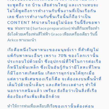
จะพูดถึง รถ บ้าน เสียส่วนใหญ่ และเราแทบจะ
ไม่ได้พูดถึงการทำงานกับชิ้นงานที่เป็นเรือกัน
เลย ซึ่งการทำงานกับชิ้นเรือนั้นก็ถือว่าเป็น
CONTENT Mน่าสนใจอยู่ไม่น้อย วันนี้จึงขอพา
ชม
พ่นทราย
(
Surface preparation) พ่นสีกันเพรียงทำ
ยังไงด้วยเครื่องพ่นสีไฟฟ้า Graco เพียงเครื่องเดียว วันนี้
Arkco พาแนะนำ
เรือ
คือหนึ่งในพาหนะของมนุษย์เรา ที่สำคัญไม่
แพ้กับพาหนะอื่นๆ เพราะ 70% ของโลกเรานั้น
ประกอบไปด้วยน้ำ ซึ่งอุปกรณ์ที่ใช้ในการต่อเรือ
ก็หนีไม่พ้นเหล็ก ซึ่งเป็นอันรู้กันว่ามีโลหะที่ไหน
ก็มีโอกาสเกิดสนิม เกิดการผุกร่อนได้ทุกเมื่อ
แต่ความพิเศษของเรือก็คือ จะต้องลงบนพื้นน้ำที่
เต็มไปด้วยน้ำเค็มๆ และสัตว์ทะเลต่างๆ ทำให้
นอกจากสนิมแล้ว เพรียง ยังถือว่าเป็นสิ่งที่เรือ
ต้องป้องกันเพิ่มเติมอีกด้วย
ทำให้การพ่นเพื่อเคลือบสีเรือ
ของเรานั้นต้องค่อน